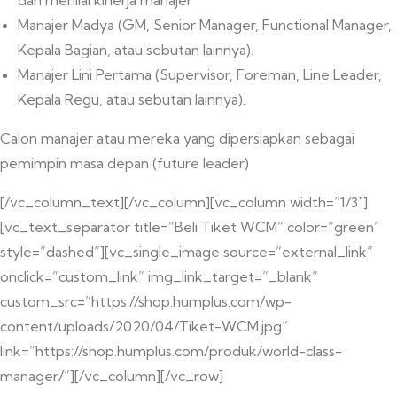
dan menilai kinerja manajer
Manajer Madya (GM, Senior Manager, Functional Manager,
Kepala Bagian, atau sebutan lainnya).
Manajer Lini Pertama (Supervisor, Foreman, Line Leader,
Kepala Regu, atau sebutan lainnya).
Calon manajer atau mereka yang dipersiapkan sebagai
pemimpin masa depan (future leader)
[/vc_column_text][/vc_column][vc_column width=”1/3″]
[vc_text_separator title=”Beli Tiket WCM” color=”green”
style=”dashed”][vc_single_image source=”external_link”
onclick=”custom_link” img_link_target=”_blank”
custom_src=”https://shop.humplus.com/wp-
content/uploads/2020/04/Tiket-WCM.jpg”
link=”https://shop.humplus.com/produk/world-class-
manager/”][/vc_column][/vc_row]